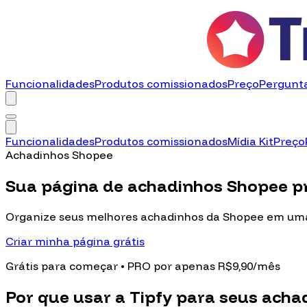
Funcionalidades
Produtos comissionados
Preço
Pergunt
Funcionalidades
Produtos comissionados
Mídia Kit
Preço
Achadinhos Shopee
Sua página de
achadinhos Shopee
p
Organize seus melhores achadinhos da Shopee em uma 
Criar minha página grátis
Grátis para começar • PRO por apenas R$9,90/mês
Por que usar a Tipfy para
seus acha