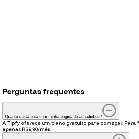
Quero ser PRO
Simule o preço por cliques
Cliques por mês
500
cliques
1.000
10.000+
Perguntas
frequentes
Quanto custa para criar minha página de achadinhos?
A Tipfy oferece um plano gratuito para começar. Para
apenas R$9,90/mês.