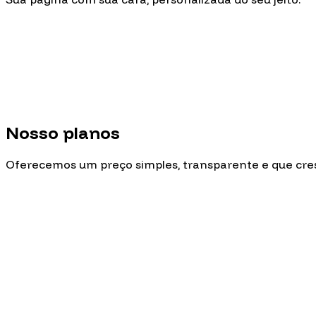
Nosso planos
Oferecemos um preço simples, transparente e que cre
FREE
Grátis para sempre.
R$
0,00
/mês
* De acordo com o número de cliques